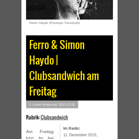
Simon Haydo (Promopic Facebook)
Ferro & Simon
Haydo |
Clubsandwich am
Freitag
▷ Letzte Änderung: 2015-12-11
Rubrik:
Clubsandwich
Im Radio:
Am Freitag
11. Dezember 2015,
hört ihr bei