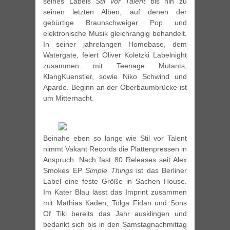
seines Labels
Stil vor Talent
bis hin zu
seinen letzten Alben, auf denen der
gebürtige Braunschweiger Pop und
elektronische Musik gleichrangig behandelt.
In seiner jahrelangen Homebase, dem
Watergate, feiert Oliver Koletzki Labelnight
zusammen mit Teenage Mutants,
KlangKuenstler, sowie Niko Schwind und
Aparde. Beginn an der Oberbaumbrücke ist
um Mitternacht.
Beinahe eben so lange wie Stil vor Talent
nimmt Vakant Records die Plattenpressen in
Anspruch. Nach fast 80 Releases seit Alex
Smokes EP
Simple Things
ist das Berliner
Label eine feste Größe in Sachen House.
Im Kater Blau lässt das Imprint zusammen
mit Mathias Kaden, Tolga Fidan und Sons
Of Tiki bereits das Jahr ausklingen und
bedankt sich bis in den Samstagnachmittag