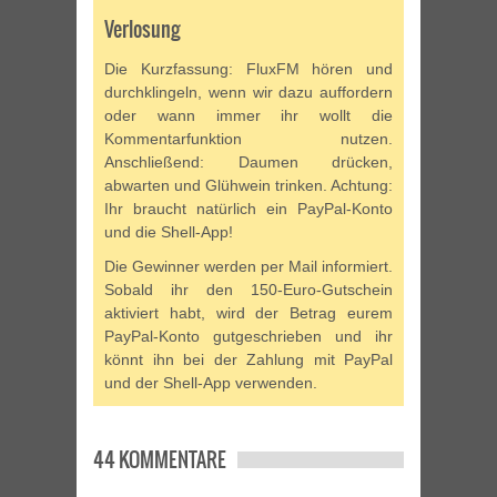
Verlosung
Die Kurzfassung: FluxFM hören und
durchklingeln, wenn wir dazu auffordern
oder wann immer ihr wollt die
Kommentarfunktion nutzen.
Anschließend: Daumen drücken,
abwarten und Glühwein trinken. Achtung:
Ihr braucht natürlich ein PayPal-Konto
und die Shell-App!
Die Gewinner werden per Mail informiert.
Sobald ihr den 150-Euro-Gutschein
aktiviert habt, wird der Betrag eurem
PayPal-Konto gutgeschrieben und ihr
könnt ihn bei der Zahlung mit PayPal
und der Shell-App verwenden.
44 KOMMENTARE