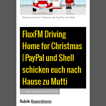
Driving home for Christmas mit PayPal und Shell
FluxFM Driving
Home for Christmas
| PayPal und Shell
schicken euch nach
Hause zu Mutti
▷ Letzte Änderung: 2017-12-16
Rubrik:
Kooperationen