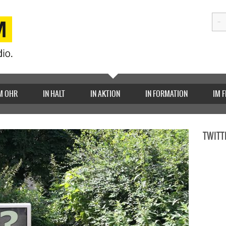
M OHR
IN HALT
IN AKTION
IN FORMATION
IM 
TWITT