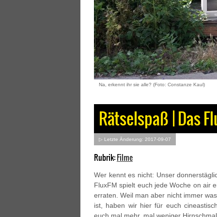
Na, erkennt ihr sie alle? (Foto: Constanze Kaul)
Rätselspaß | Das F
▷ Letzte Änderung: 2017-09-07
Rubrik:
Filme
Wer kennt es nicht: Unser donnerstägli
FluxFM spielt euch jede Woche on air e
erraten. Weil man aber nicht immer was
ist, haben wir hier für euch cineastis
euch mal mehr, mal weniger Hirnschmalz