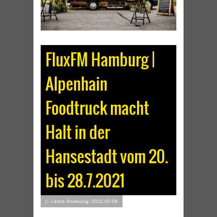
FluxFM Hamburg |
Alpenhain
Foodtruck macht
Halt in der
Hansestadt vom 20.
bis 28.7.2021
▷ Letzte Änderung: 2021-05-09