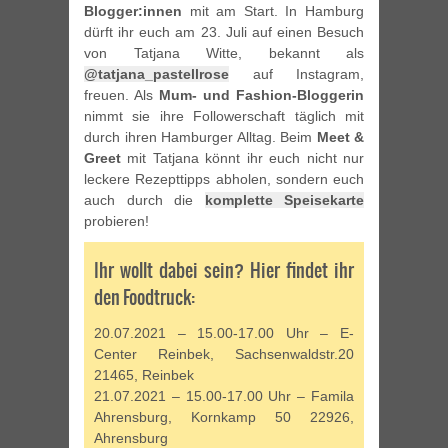
Blogger:innen
mit am Start. In Hamburg
dürft ihr euch am 23. Juli auf einen Besuch
von Tatjana Witte, bekannt als
@tatjana_pastellrose
auf Instagram,
freuen. Als
Mum- und Fashion-Bloggerin
nimmt sie ihre Followerschaft täglich mit
durch ihren Hamburger Alltag. Beim
Meet &
Greet
mit Tatjana könnt ihr euch nicht nur
leckere Rezepttipps abholen, sondern euch
auch durch die
komplette Speisekarte
probieren!
Ihr wollt dabei sein? Hier findet ihr
den Foodtruck:
20.07.2021 – 15.00-17.00 Uhr – E-
Center Reinbek, Sachsenwaldstr.20
21465, Reinbek
21.07.2021 – 15.00-17.00 Uhr – Famila
Ahrensburg, Kornkamp 50 22926,
Ahrensburg