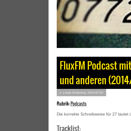
FluxFM Podcast mit 
und anderen (2014
▷ Letzte Änderung: 2014-07-04
Rubrik:
Podcasts
Die korrekte Schreibweise für 27 lautet
Tracklist: