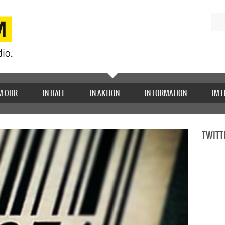
M OHR
IN HALT
IN AKTION
IN FORMATION
IM 
TWITT