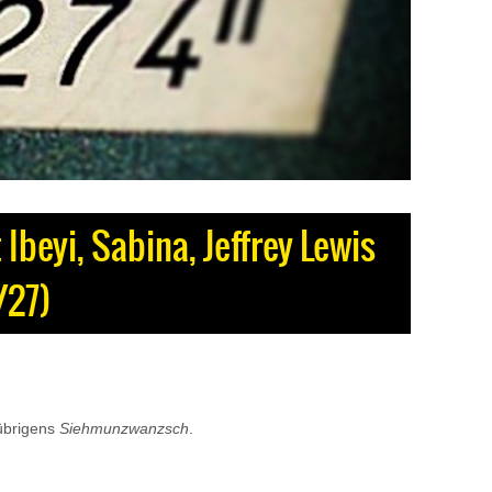
Ibeyi, Sabina, Jeffrey Lewis
/27)
 übrigens
Siehmunzwanzsch
.