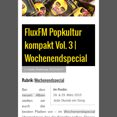
FluxFM Popkultur
kompakt Vol. 3 |
Wochenendspecial
▷ Letzte Änderung: 2015-03-27
Rubrik:
Wochenendspecial
Bei den
Im Radio:
neuen Alben
28. & 29. März 2015
stellen wir
Jede Stunde ein Song
euch die
besten Platten vor – im
Wochenendspecial