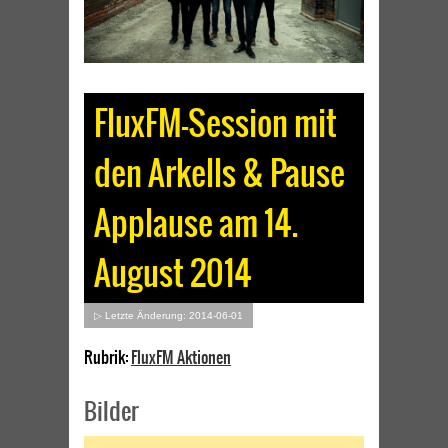
FluxFM-Session mit
den Arkells & Pause
Applause am 14.
August 2014
▷ Letzte Änderung: 2014-06-01
Rubrik:
FluxFM Aktionen
Bilder