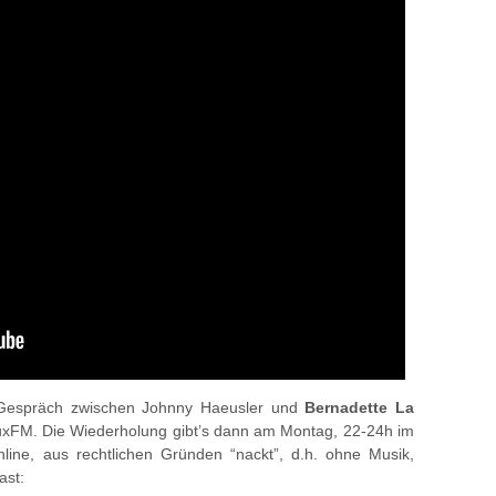
s Gespräch zwischen Johnny Haeusler und
Bernadette La
xFM. Die Wiederholung gibt’s dann am Montag, 22-24h im
ine, aus rechtlichen Gründen “nackt”, d.h. ohne Musik,
ast: