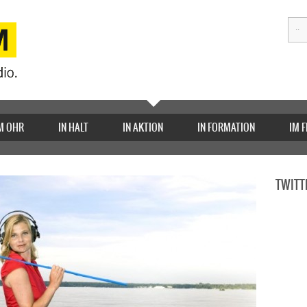
M OHR
IN HALT
IN AKTION
IN FORMATION
IM 
TWITT