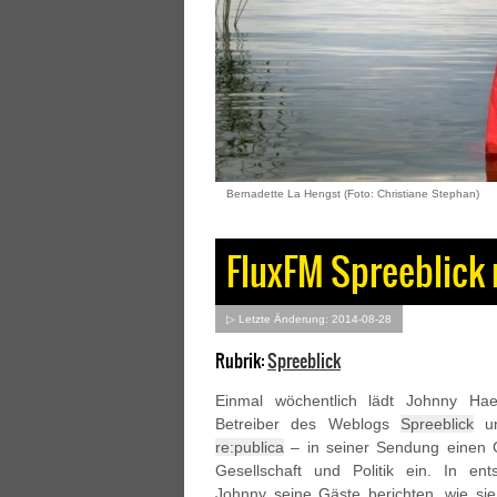
Bernadette La Hengst (Foto: Christiane Stephan)
FluxFM Spreeblick 
▷ Letzte Änderung: 2014-08-28
Rubrik:
Spreeblick
Einmal wöchentlich lädt Johnny Hae
Betreiber des Weblogs
Spreeblick
un
re:publica
– in seiner Sendung einen 
Gesellschaft und Politik ein. In en
Johnny seine Gäste berichten, wie si