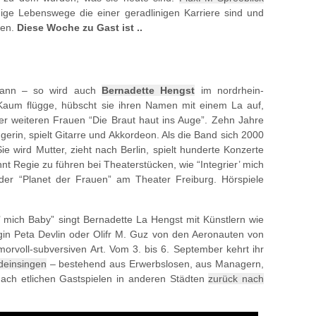
ige Lebenswege die einer geradlinigen Karriere sind und
gen.
Diese Woche zu Gast ist ..
mann – so wird auch
Bernadette Hengst
im nordrhein-
 Kaum flügge, hübscht sie ihren Namen mit einem La auf,
r weiteren Frauen “Die Braut haut ins Auge”. Zehn Jahre
gerin, spielt Gitarre und Akkordeon. Als die Band sich 2000
ie wird Mutter, zieht nach Berlin, spielt hunderte Konzerte
innt Regie zu führen bei Theaterstücken, wie “Integrier’ mich
er “Planet der Frauen” am Theater Freiburg. Hörspiele
r’ mich Baby” singt Bernadette La Hengst mit Künstlern wie
gin Peta Devlin oder Olifr M. Guz von den Aeronauten von
morvoll-subversiven Art. Vom 3. bis 6. September kehrt ihr
deinsingen
– bestehend aus Erwerbslosen, aus Managern,
nach etlichen Gastspielen in anderen Städten
zurück nach