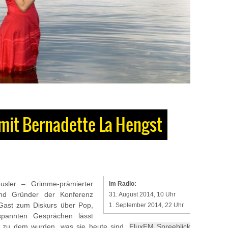
mit Bernadette La Hengst
usler – Grimme-prämierter
Im Radio:
d Gründer der Konferenz
31. August 2014, 10 Uhr
Gast zum Diskurs über Pop,
1. September 2014, 22 Uhr
tspannten Gesprächen lässt
e zu dem wurden, was sie heute sind.
FluxFM Spreeblick