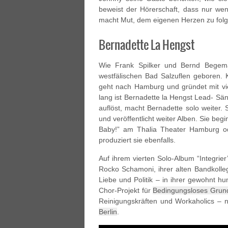
beweist der Hörerschaft, dass nur wen
macht Mut, dem eigenen Herzen zu fol
Bernadette La Hengst
Wie Frank Spilker und Bernd Bege
westfälischen Bad Salzuflen geboren.
geht nach Hamburg und gründet mit vie
lang ist Bernadette la Hengst Lead- Sän
auflöst, macht Bernadette solo weiter. S
und veröffentlicht weiter Alben. Sie beg
Baby!” am Thalia Theater Hamburg od
produziert sie ebenfalls.
Auf ihrem vierten Solo-Album “Integrie
Rocko Schamoni, ihrer alten Bandkolle
Liebe und Politik – in ihrer gewohnt hu
Chor-Projekt für
Bedingungsloses Grun
Reinigungskräften und Workaholics – 
Berlin
.