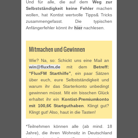
Und für alle, die auf dem
Weg zur
Selbstständigkeit keine Fehler
machen
wollen, hat Kontist wertvolle Tipps& Tricks
zusammengefasst. Die typischen
Anfängerfehler könnt ihr
hier
nachlesen.
Mitmachen und Gewinnen
Wie? Na, so: Schickt uns eine Mail an
win@fluxfm.de
mit dem
Betreff:
“FluxFM Starthilfe”
, ein paar Sätzen
über euch, eure Selbstständigkeit und
warum ihr das Starterkonto unbedingt
gewinnen müsst. Mit ein bisschen Glück
erhaltet ihr ein
Kontist-Premiumkonto
mit 100,6€ Startguthaben
. Klingt gut?
Klingt gut! Also, haut in die Tasten!
*Teilnehmen können alle (ab mind. 18
Jahre), die ihren Wohnsitz in Deutschland