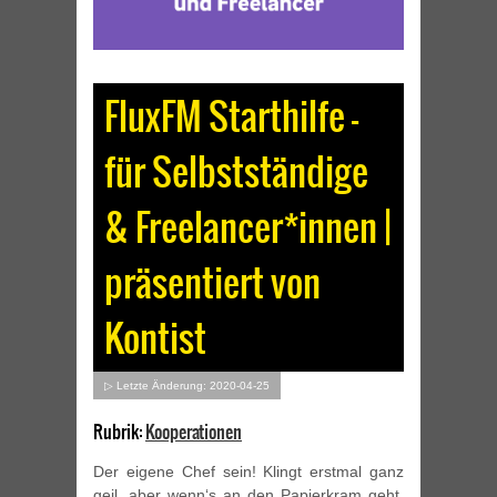
FluxFM Starthilfe –
für Selbstständige
& Freelancer*innen |
präsentiert von
Kontist
▷ Letzte Änderung: 2020-04-25
Rubrik:
Kooperationen
Der eigene Chef sein! Klingt erstmal ganz
geil, aber wenn‘s an den Papierkram geht,