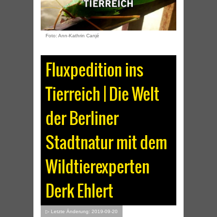
Foto: Ann-Kathrin Canjé
Fluxpedition ins
Tierreich | Die Welt
der Berliner
Stadtnatur mit dem
Wildtierexperten
Derk Ehlert
▷ Letzte Änderung: 2019-09-20