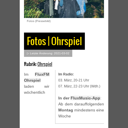
Fotos (Pressebild)
Fotos | Ohrspiel
▷ Letzte Änderung: 2021-03-02
Rubrik:
Ohrspiel
Im
FluxFM
Im Radio:
Ohrspiel
03. März, 20-21 Uhr
laden wir
07. März, 22-23 Uhr (Wdh.)
wöchentlich
In der
FluxMusic-App
:
Ab dem darauffolgenden
Montag
mindestens eine
Woche