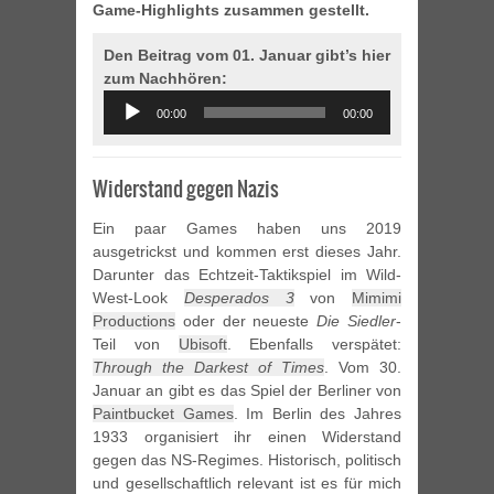
Game-Highlights zusammen gestellt.
Den Beitrag vom 01. Januar gibt’s hier
zum Nachhören:
Audio
00:00
00:00
Player
Widerstand gegen Nazis
Ein paar Games haben uns 2019
ausgetrickst und kommen erst dieses Jahr.
Darunter das Echtzeit-Taktikspiel im Wild-
West-Look
Desperados 3
von
Mimimi
Productions
oder der neueste
Die Siedler
-
Teil von
Ubisoft
. Ebenfalls verspätet:
Through the Darkest of Times
. Vom 30.
Januar an gibt es das Spiel der Berliner von
Paintbucket Games
. Im Berlin des Jahres
1933 organisiert ihr einen Widerstand
gegen das NS-Regimes. Historisch, politisch
und gesellschaftlich relevant ist es für mich