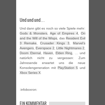
Und und und…
Und dann gibt es noch so viele Spiele mehr:
Gods & Monsters
,
Age of Empires 4
,
Ori
and the Will of the Wisps
, das
Resident Evil
3 Remake
,
Crusader Kings 3
,
Marvel‘s
Avengers
,
Everspace 2
,
Little Nightmares 2
,
Doom Eternal
,
Haven
,
Elden Ring
, … und
natürlich nicht zu vergessen: Zum
Jahresende erwartet uns die neue
Konsolengeneration mit
PlayStation 5
und
Xbox Series X
.
:infoboxron:
EIN KOMMENTAR