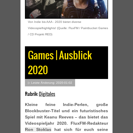
Von Indie bis AAA - 2020 bietet diverse
Videospielhighlights! (Quelle: FluxFM / Paintbucket Games
/ CD Projekt RED)
Games | Ausblick
2020
▷ Letzte Änderung: 2020-01-02
Rubrik:
Digitales
Kleine feine Indie-Perlen, große
Blockbuster-Titel und ein futuristisches
Spiel mit Keanu Reeves – das bietet das
Videospieljahr 2020. FluxFM-Redakteur
Ron Stoklas
hat sich für euch seine