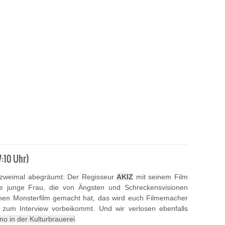
decrease
volume.
7:10 Uhr)
 zweimal abegräumt: Der Regisseur
AKIZ
mit seinem Film
ne junge Frau, die von Ängsten und Schreckensvisionen
hen Monsterfilm gemacht hat, das wird euch Filmemacher
 zum Interview vorbeikommt. Und wir verlosen ebenfalls
o in der Kulturbrauerei
.