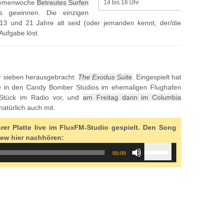
Themenwoche
Betreutes Surfen
14 bis 18 Uhr
s gewinnen. Die einzigen
13 und 21 Jahre alt seid (oder jemanden kennt, der/die
Aufgabe löst.
 sieben herausgebracht:
The Exodus Suite
. Eingespielt hat
live in den Candy Bomber Studios im ehemaligen Flughafen
e Stück im Radio vor, und
am Freitag dann im Columbia
 natürlich auch mit.
rer Platte live im FluxFM-Studio gespielt. Den Song
iew hier nachhören:
Use
00:00
Up/Down
Arrow
keys
to
increase
or