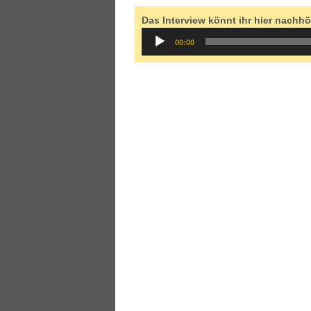
Das Interview könnt ihr hier nachhö
Audio
00:00
Player