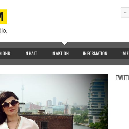
M OHR
IN HALT
IN AKTION
IN FORMATION
IM 
TWITT