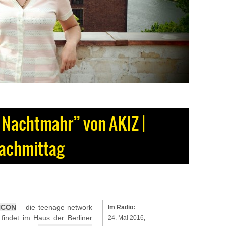
Nachtmahr” von AKIZ |
achmittag
NCON
– die teenage network
Im Radio:
 findet im Haus der Berliner
24. Mai 2016,