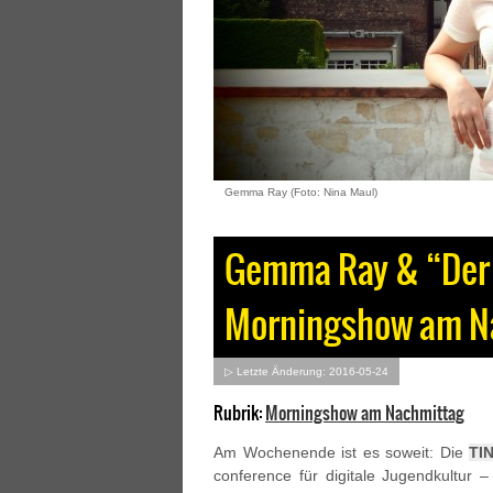
Gemma Ray (Foto: Nina Maul)
Gemma Ray & “Der 
Morningshow am N
▷ Letzte Änderung: 2016-05-24
Rubrik:
Morningshow am Nachmittag
Am Wochenende ist es soweit: Die
TI
conference für digitale Jugendkultur –