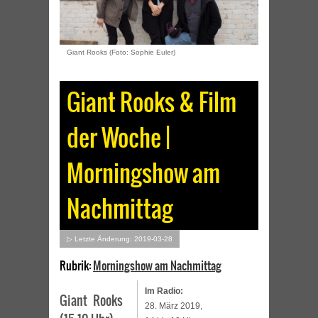
Giant Rooks (Foto: Sophie Euler)
Giant Rooks & Film
der Woche |
Morningshow am
Nachmittag
▷ Letzte Änderung: 2019-03-28
Rubrik:
Morningshow am Nachmittag
Im Radio:
Giant Rooks
28. März 2019,