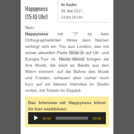
Im Radio:
Happyness
09. Mai 2017,
(15:10 Uhr)
14 bis 18 Uhr
Nein,
Happyness
mit “Y” ist kein
Orthographiefehler. Hinter dem Namen
verbirgt sich ein Trio aus London, das mit
seiner aktuellen Platte
Write In
auf UK- und
Europa-Tour ist.
Heute Abend
bringen sie
ihre Musik, die stark an Bands aus den
90ern erinnert, auf die Bühne des Musik
und Frieden, schauen aber vorher noch
kurz auf ein kleines Interview im Studio
vorbei, mit Tickets im Gepäck.
Das Interview mit Happyness könnt
ihr hier nachhören:
Audio
00:00
00:00
Player