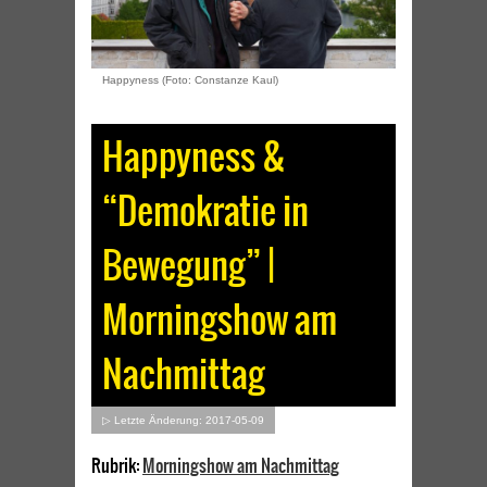
Happyness (Foto: Constanze Kaul)
Happyness &
“Demokratie in
Bewegung” |
Morningshow am
Nachmittag
▷ Letzte Änderung: 2017-05-09
Rubrik:
Morningshow am Nachmittag