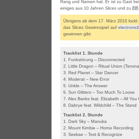
Rang und Namen hat. Er ist zu Gast bei
einiges aus 10 Jahren
Slices
und zu
EB
Übrigens ab dem 17. März 2015 lockt 
das Slices Gewinnspiel auf
electronic
gewinnen gibt.
Tracklist 1. Stunde
1. Funkstörung – Disconnected
2. Little Dragon – Ritual Union (Tens
3. Red Planet – Star Dancer
4. Moderat – New Error
5. Unkle – The Answer
6. Sun Glitters – Too Much To Loose
7. Alex Banks feat. Elizabeth – All You
8. Dabrye feat. Wildchild – The Stand
Tracklist 2. Stunde
1. Dark Sky – Manuka
2. Mount Kimbie – Home Recording
3. Seekae – Test & Recognize