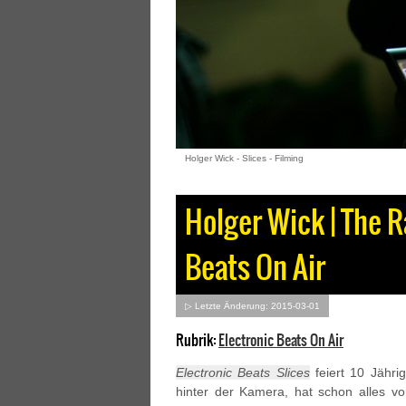
Holger Wick - Slices - Filming
Holger Wick | The R
Beats On Air
▷ Letzte Änderung: 2015-03-01
Rubrik:
Electronic Beats On Air
Electronic Beats Slices
feiert 10 Jähri
hinter der Kamera, hat schon alles v