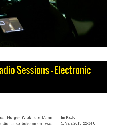
adio Sessions – Electronic
ges.
Holger Wick
, der Mann
Im Radio:
or die Linse bekommen, was
5. März 2015, 22-24 Uhr