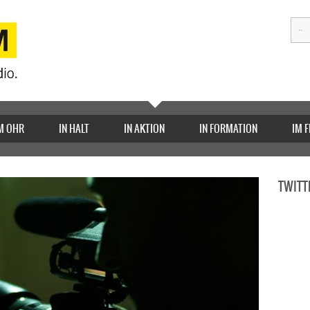
M OHR
IN HALT
IN AKTION
IN FORMATION
IM 
TWITT