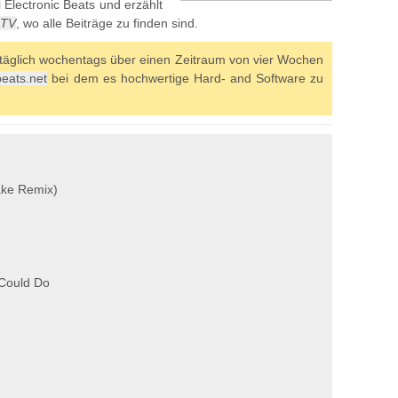
 Electronic Beats und erzählt
.TV
, wo alle Beiträge zu finden sind.
täglich wochentags über einen Zeitraum von vier Wochen
beats.net
bei dem es hochwertige Hard- and Software zu
nake Remix)
 Could Do