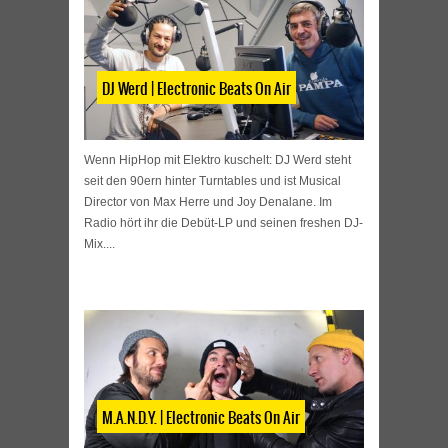
DJ Werd | Electronic Beats On Air
Wenn HipHop mit Elektro kuschelt: DJ Werd steht
seit den 90ern hinter Turntables und ist Musical
Director von Max Herre und Joy Denalane. Im
Radio hört ihr die Debüt-LP und seinen freshen DJ-
Mix....
M.A.N.D.Y. | Electronic Beats On Air