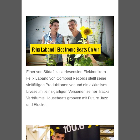
Felix Laband | Electronic Beats On Air
Einer von Südafrikas erlesensten Elektronikern:
Felix Laband von Compost Records stellt seine
vielfältigen Produktionen vor und ein exklusives
Liveset mit einzigartigen Versionen seiner Tracks.
Verträumte Housebeats grooven mit Future Jazz
und Electro....