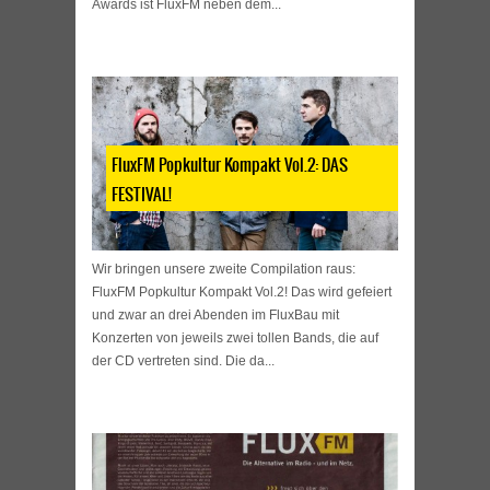
Awards ist FluxFM neben dem...
FluxFM Popkultur Kompakt Vol.2: DAS
FESTIVAL!
Wir bringen unsere zweite Compilation raus:
FluxFM Popkultur Kompakt Vol.2! Das wird gefeiert
und zwar an drei Abenden im FluxBau mit
Konzerten von jeweils zwei tollen Bands, die auf
der CD vertreten sind. Die da...