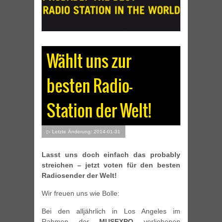
Wählt uns zur
besten Radio-
Station der Welt!
▷ Letzte Änderung: 2014-01-31
Lasst uns doch einfach das probably
streichen – jetzt voten für den besten
Radiosender der Welt!
Wir freuen uns wie Bolle:
Bei den alljährlich in Los Angeles im
Rahmen der
MUSEXPO
verliehenen