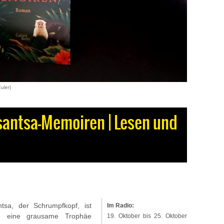
uler)
Tsantsa-Memoiren | Lesen und
tsa, der Schrumpfkopf, ist
Im Radio:
ich eine grausame Trophäe
19. Oktober bis 25. Oktober