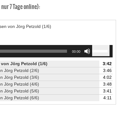
nur 7 Tage online):
en von Jörg Petzold (1/6)
Use
00:00
Up/Down
Arrow
von Jörg Petzold (1/6)
3:42
keys
n Jörg Petzold (2/6)
3:46
to
n Jörg Petzold (3/6)
4:02
increase
n Jörg Petzold (4/6)
3:48
or
n Jörg Petzold (5/6)
3:41
decrease
n Jörg Petzold (6/6)
4:11
volume.