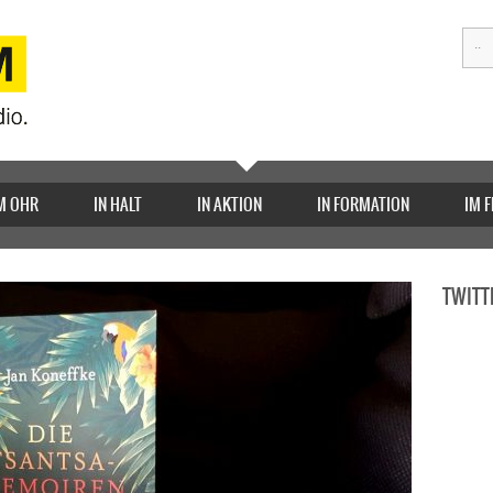
M OHR
IN HALT
IN AKTION
IN FORMATION
IM 
TWITT