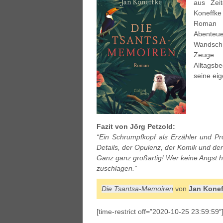
aus Zeit
Koneffke
Roman z
Abenteue
Wandschm
Zeuge 
Alltagsb
seine ei
Fazit von Jörg Petzold:
“Ein Schrumpfkopf als Erzähler und Pro
Details, der Opulenz, der Komik und de
Ganz ganz großartig! Wer keine Angst h
zuschlagen.”
Die Tsantsa-Memoiren
von
Jan Konef
[time-restrict off=”2020-10-25 23:59:59″