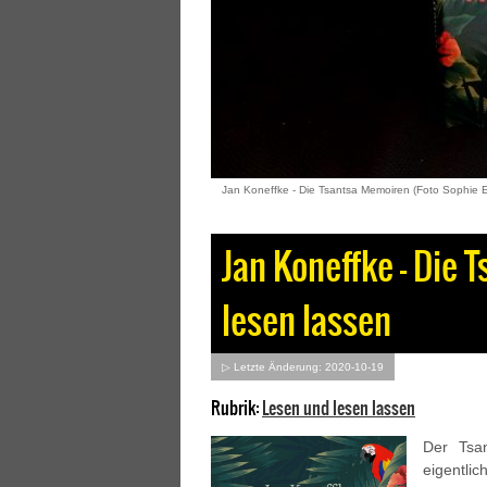
Jan Koneffke - Die Tsantsa Memoiren (Foto Sophie E
Jan Koneffke – Die 
lesen lassen
▷ Letzte Änderung: 2020-10-19
Rubrik:
Lesen und lesen lassen
Der Tsan
eigentl