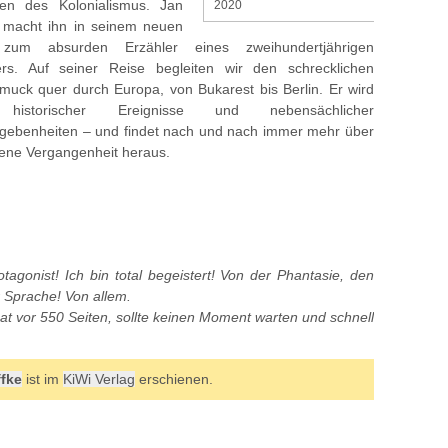
en des Kolonialismus. Jan
2020
 macht ihn in seinem neuen
um absurden Erzähler eines zweihundertjährigen
rs. Auf seiner Reise begleiten wir den schrecklichen
uck quer durch Europa, von Bukarest bis Berlin. Er wird
historischer Ereignisse und nebensächlicher
egebenheiten – und findet nach und nach immer mehr über
gene Vergangenheit heraus.
tagonist! Ich bin total begeistert! Von der Phantasie, den
r Sprache! Von allem.
at vor 550 Seiten, sollte keinen Moment warten und schnell
fke
ist im
KiWi Verlag
erschienen.
]