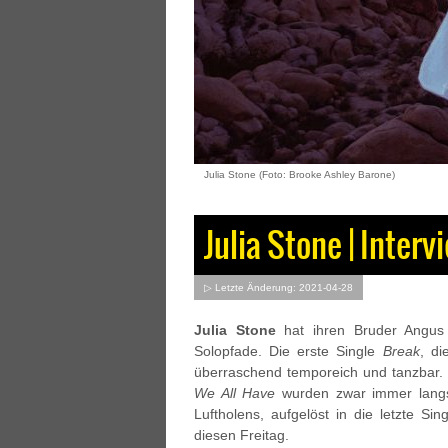
Julia Stone (Foto: Brooke Ashley Barone)
Julia Stone | Interv
▷ Letzte Änderung: 2021-04-28
Julia Stone
hat ihren Bruder Angus 
Solopfade. Die erste Single
Break
, di
überraschend temporeich und tanzbar.
We All Have
wurden zwar immer langs
Luftholens, aufgelöst in die letzte Sin
diesen Freitag.