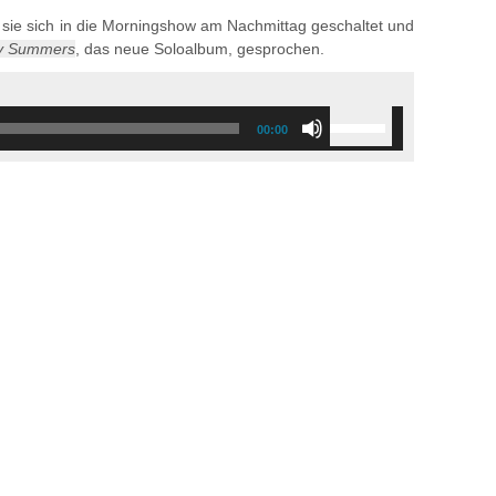
sie sich in die Morningshow am Nachmittag geschaltet und
ty Summers
, das neue Soloalbum, gesprochen.
Use
00:00
Up/Down
Arrow
keys
to
increase
or
decrease
volume.