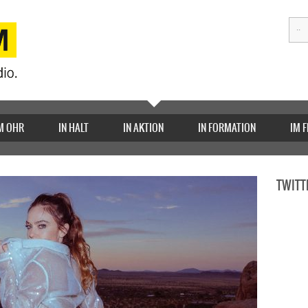
M OHR
IN HALT
IN AKTION
IN FORMATION
IM 
TWITT