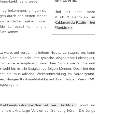
ions-Lieblingsnorweger.
2018, ab 19 Uhr
genug bekommen, bringen sie
Und mit noch mehr
agen durch den ersten Monat
Musik & Band-Talk im
em Bandalltag, geben Tipps,
Kakkmadda-Radio bei
kle Jahreszeit kommt und
FluxMusic
 Sinn kommt.
ka wäre, auf verdammt hohem Niveau zu stagnieren, kann
rei Alben lauscht. Ihre typische, abgedrehte Leichtigkeit,
herrschen – exemplarisch seien hier Songs wie
Is She
und
 wohl bis in alle Ewigkeit verfolgen können. Doch bei den
t die musikalische Weiterentwicklung im Vordergrund.
gen, klangen Kakkmaddafakka auf ihrem letzten Werk
KMF
ausgewogener.
m
Kakkmadda-Radio-Channel bei FluxMusic
könnt ihr
nur die extra-large Version der Sendung hören. Die Jungs