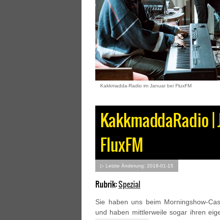
Kakkmadda-Radio im Januar bei FluxFM
KakkmaddaRadio | J
FluxFM
▷ Letzte Änderung: 2018-01-15
Rubrik:
Spezial
Sie haben uns beim Morningshow-Cas
und haben mittlerweile sogar ihren ei