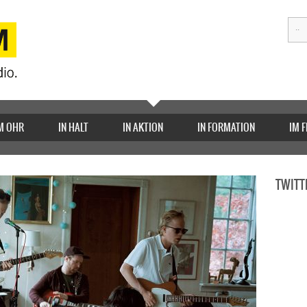
M OHR
IN HALT
IN AKTION
IN FORMATION
IM 
TWITT