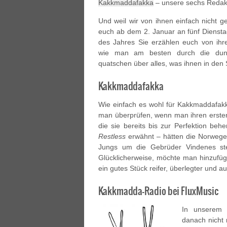
Kakkmaddafakka
– unsere sechs Redakt
Und weil wir von ihnen einfach nicht 
euch ab dem 2. Januar an fünf Dienst
des Jahres Sie erzählen euch von ihr
wie man am besten durch die dun
quatschen über alles, was ihnen in den
Kakkmaddafakka
Wie einfach es wohl für Kakkmaddafak
man überprüfen, wenn man ihren ersten d
die sie bereits bis zur Perfektion be
Restless
erwähnt – hätten die Norweger
Jungs um die Gebrüder Vindenes steh
Glücklicherweise, möchte man hinzufü
ein gutes Stück reifer, überlegter und 
Kakkmadda-Radio bei FluxMusic
In unsere
danach nicht 