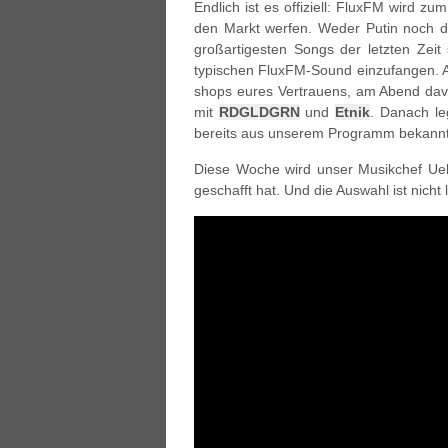
Endlich ist es offiziell: FluxFM wird zu
den Markt werfen. Weder Putin noch d
großartigesten Songs der letzten Ze
typischen FluxFM-Sound einzufangen. A
shops eures Vertrauens, am Abend davo
mit
RDGLDGRN
und
Etnik
. Danach l
bereits aus unserem Programm bekannt. H
Diese Woche wird unser Musikchef Ueli
geschafft hat. Und die Auswahl ist nicht 