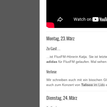
Montag, 23. März
Zu Gast…
…ist FluxFM-Hörerin Katja. Sie ist let
adidas
für FluxFM gelaufen. Mal sehen w
Verlose
Wir schreiben euch mit ein bisschen Gl
euch zum Konzert von
Talisco
im Lido
e
Dienstag, 24. März