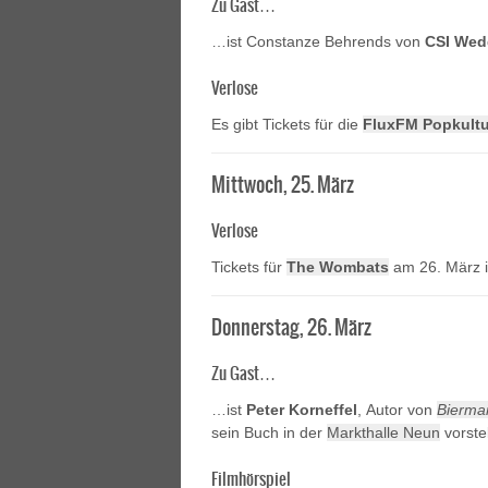
Zu Gast…
…ist Constanze Behrends von
CSI Wed
Verlose
Es gibt Tickets für die
FluxFM Popkultur
Mittwoch, 25. März
Verlose
Tickets für
The Wombats
am 26. März 
Donnerstag, 26. März
Zu Gast…
…ist
Peter Korneffel
, Autor von
Bierman
sein Buch in der
Markthalle Neun
vorste
Filmhörspiel