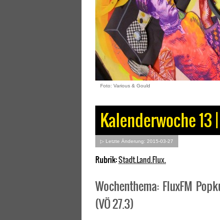
Foto: Various & Gould
Kalenderwoche 13 | 
▷ Letzte Änderung: 2015-03-27
Rubrik:
Stadt.Land.Flux.
Wochenthema: FluxFM Popku
(VÖ 27.3)