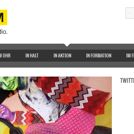
M OHR
IN HALT
IN AKTION
IN FORMATION
IM 
TWITT