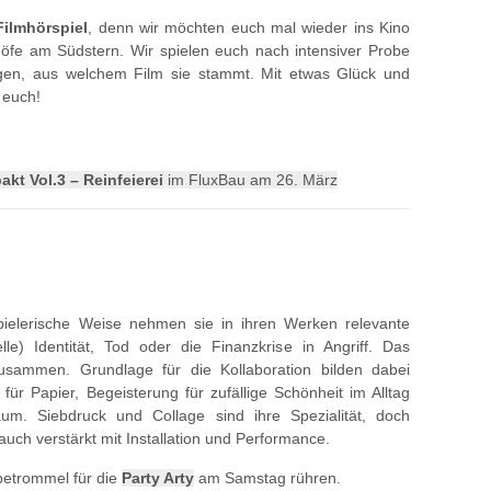
Filmhörspiel
, denn wir möchten euch mal wieder ins Kino
Höfe am Südstern. Wir spielen euch nach intensiver Probe
gen, aus welchem Film sie stammt. Mit etwas Glück und
 euch!
kt Vol.3 – Reinfeierei
im FluxBau am 26. März
spielerische Weise nehmen sie in ihren Werken relevante
le) Identität, Tod oder die Finanzkrise in Angriff. Das
zusammen. Grundlage für die Kollaboration bilden dabei
r Papier, Begeisterung für zufällige Schönheit im Alltag
m. Siebdruck und Collage sind ihre Spezialität, doch
uch verstärkt mit Installation und Performance.
betrommel für die
Party Arty
am Samstag rühren.