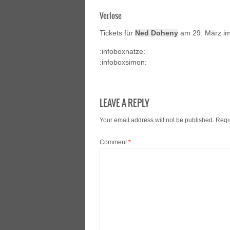
Verlose
Tickets für
Ned Doheny
am 29. März i
:infoboxnatze:
:infoboxsimon:
LEAVE A REPLY
Your email address will not be published.
Requ
Comment
*