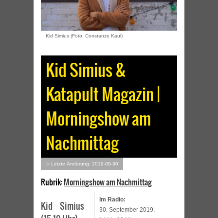
Kid Simius (Foto: Constanze Kaul)
Kid Simius &
Katapult Magazin |
Morningshow am
Nachmittag
▷ Letzte Änderung: 2019-09-30
Rubrik:
Morningshow am Nachmittag
Im Radio:
Kid Simius
30. September 2019,