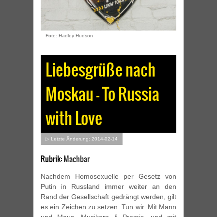
Foto: Hadley Hudson
Liebesgrüße nach
Moskau – To Russia
with Love
▷ Letzte Änderung: 2014-02-14
Rubrik:
Machbar
Nachdem Homosexuelle per Gesetz von
Putin in Russland immer weiter an den
Rand der Gesellschaft gedrängt werden, gilt
es ein Zeichen zu setzen. Tun wir. Mit Mann