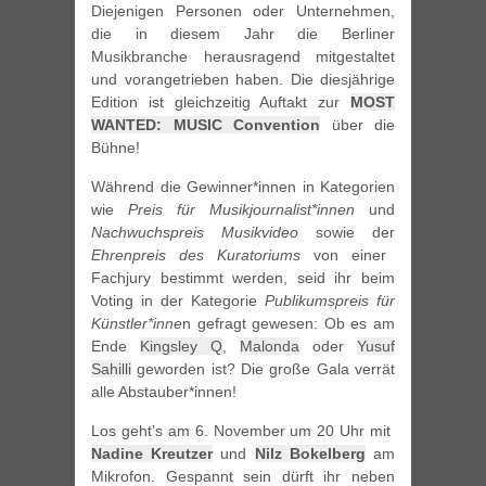
Diejenigen Personen oder Unternehmen,
die in diesem Jahr die Berliner
Musikbranche herausragend mitgestaltet
und vorangetrieben haben. Die diesjährige
Edition ist gleichzeitig Auftakt zur
MOST
WANTED: MUSIC Convention
über die
Bühne!
Während die Gewinner*innen in Kategorien
wie
Preis für Musikjournalist*innen
und
Nachwuchspreis Musikvideo
sowie der
Ehrenpreis des Kuratoriums
von einer
Fachjury bestimmt werden, seid ihr beim
Voting in der Kategorie
Publikumspreis für
Künstler*inne
n gefragt gewesen: Ob es am
Ende
Kingsley Q
,
Malonda
oder
Yusuf
Sahilli
geworden ist? Die große Gala verrät
alle Abstauber*innen!
Los geht’s am 6. November um 20 Uhr mit
Nadine Kreutzer
und
Nilz Bokelberg
am
Mikrofon. Gespannt sein dürft ihr neben