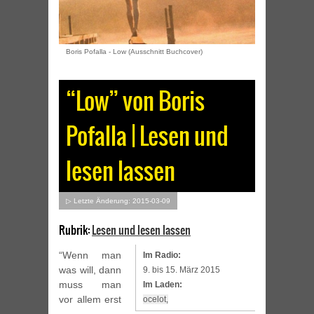
Boris Pofalla - Low (Ausschnitt Buchcover)
“Low” von Boris
Pofalla | Lesen und
lesen lassen
▷ Letzte Änderung: 2015-03-09
Rubrik:
Lesen und lesen lassen
“Wenn man
Im Radio:
was will, dann
9. bis 15. März 2015
muss man
Im Laden:
vor allem erst
ocelot,