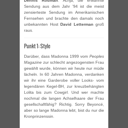
Dennis Rodman
. Achja, die erwähnte
Sendung aus dem Jahr ’94 ist die meist
zensierteste Sendung im Amerikanischen
Fernsehen und brachte den damals noch
unbekannten Host
David Letterman
groß
raus.
Punkt 1: Style
Darüber, dass Madonna 1999 vom
Peoples
Magazine
zur schlecht angezogensten Frau
gewählt wurde, können wir heute nur müde
lächeln. In 60 Jahren Madonna, verdanken
wir ihr eine Garderobe voller Looks- vom
legendären Kegel-BH, zur kreuzbehängten
Lolita bis zum Cowgirl. Und wer machte
nochmal die langen Achselhaare der Frau
gesellschaftfähig? Richtig. Sorry Beyoncé,
aber so lange Madonna lebt, bist du nur die
Kronprinzenssin.