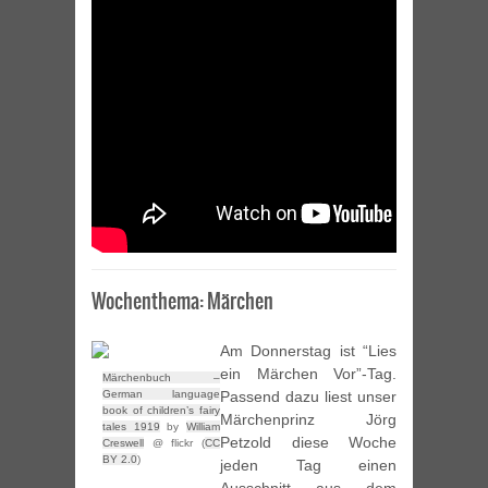
Wochenthema: Märchen
Am Donnerstag ist “Lies
ein Märchen Vor”-Tag.
Märchenbuch –
German language
Passend dazu liest unser
book of children’s fairy
Märchenprinz Jörg
tales 1919
by
William
Petzold diese Woche
Creswell
@ flickr (
CC
BY 2.0
)
jeden Tag einen