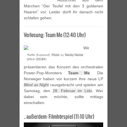
Ausschnitt aus dem
Märchen “Der Teufel mit den 3 goldenen
Haaren” vor. Leider dürft ihr danach nicht
schlafen gehen.
Verlosung: Team Me (12:40 Uhr)
Wir
“Raffle [Explored]”
Photo
by
Randy Heinitz
@flickr (
CC-BY
)
präsentieren das Konzert des orchestralen
Power-Pop-Monsters
Team Me
. Die
Norweger haben vor kurzem ihre neue LP
Blind as Night
rausgebracht und spielen am
Samstag, den
28. Februar im Lido
. Wer
dabei sein möchte, sollte mittags
einschalten.
.. außerdem: Filmhörspiel (11:10 Uhr)