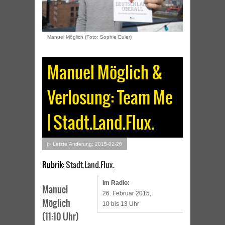
Manuel Möglich (Foto: Sophie Euler)
Manuel Möglich &
Verlosung: Team Me
| Stadt.Land.Flux.
▷ Letzte Änderung: 2015-02-26
Rubrik:
Stadt.Land.Flux.
Im Radio:
Manuel
26. Februar 2015,
Möglich
10 bis 13 Uhr
(11:10 Uhr)