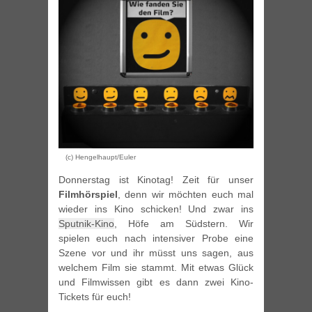
(c) Hengelhaupt/Euler
Donnerstag ist Kinotag! Zeit für unser
Filmhörspiel
, denn wir möchten euch mal
wieder ins Kino schicken! Und zwar ins
Sputnik-Kino
, Höfe am Südstern. Wir
spielen euch nach intensiver Probe eine
Szene vor und ihr müsst uns sagen, aus
welchem Film sie stammt. Mit etwas Glück
und Filmwissen gibt es dann zwei Kino-
Tickets für euch!