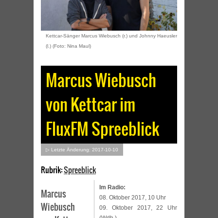
Kettcar-Sänger Marcus Wiebusch (r.) und Johnny Haeusler
(l.) (Foto: Nina Maul)
Marcus Wiebusch
von Kettcar im
FluxFM Spreeblick
▷ Letzte Änderung: 2017-10-10
Rubrik:
Spreeblick
Im Radio:
Marcus
08. Oktober 2017, 10 Uhr
Wiebusch
09. Oktober 2017, 22 Uhr