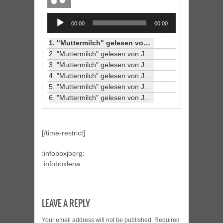
Audio
00:00
00:00
Player
1.
"Muttermilch" gelesen von Jörg Petzold (1/6)
2.
"Muttermilch" gelesen von Jörg Petzold (2/6)
3.
"Muttermilch" gelesen von Jörg Petzold (3/6)
4.
"Muttermilch" gelesen von Jörg Petzold (4/6)
5.
"Muttermilch" gelesen von Jörg Petzold (5/6)
6.
"Muttermilch" gelesen von Jörg Petzold (6/6)
[/time-restrict]
:infoboxjoerg:
:infoboxlena:
LEAVE A REPLY
Your email address will not be published.
Required