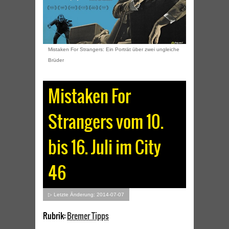
Mistaken For Strangers: Ein Porträt über zwei ungleiche
Brüder
Mistaken For
Strangers vom 10.
bis 16. Juli im City
46
▷ Letzte Änderung: 2014-07-07
Rubrik:
Bremer Tipps