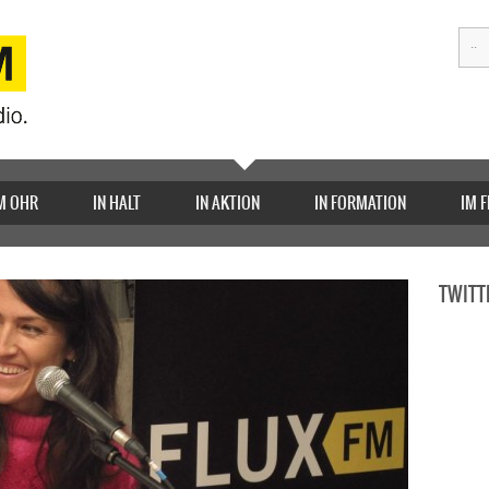
M OHR
IN HALT
IN AKTION
IN FORMATION
IM 
TWITT