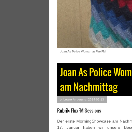
Joan As Police Woman at FluxFM
Joan As Police Wom
am Nachmittag
▷ Letzte Änderung: 2014-02-13
Rubrik:
FluxFM Sessions
Der erste MorningShowcase am Nachmi
17. Januar haben wir unsere Besu