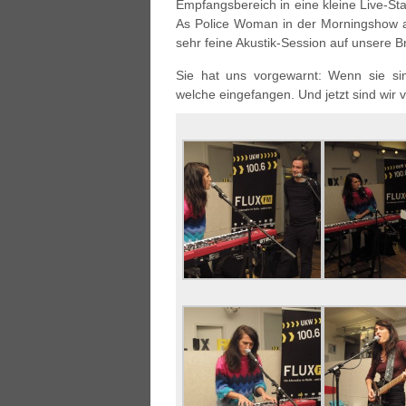
Empfangsbereich in eine kleine Live-S
As Police Woman in der Morningshow a
sehr feine Akustik-Session auf unsere B
Sie hat uns vorgewarnt: Wenn sie si
welche eingefangen. Und jetzt sind wir v