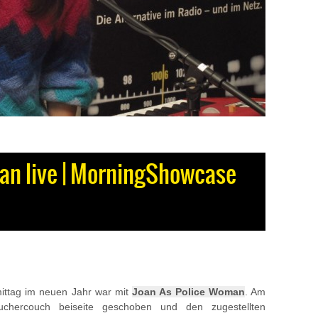
an live | MorningShowcase
ttag im neuen Jahr war mit
Joan As Police Woman
. Am
chercouch beiseite geschoben und den zugestellten