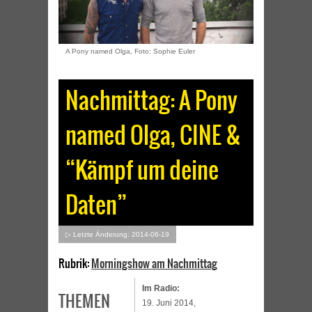
A Pony named Olga, Foto: Sophie Euler
Nachmittag: A Pony
named Olga, CINE &
“Kämpf um deine
Daten”
▷ Letzte Änderung: 2014-06-19
Rubrik:
Morningshow am Nachmittag
Im Radio:
THEMEN
19. Juni 2014,