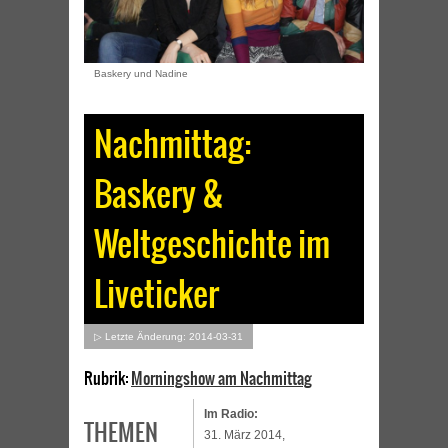
Baskery und Nadine
Nachmittag:
Baskery &
Weltgeschichte im
Liveticker
▷ Letzte Änderung: 2014-03-31
Rubrik:
Morningshow am Nachmittag
Im Radio:
THEMEN
31. März 2014,