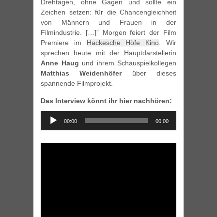
Drehtagen, ohne Gagen und sollte ein
Zeichen setzen: für die Chancengleichheit
von Männern und Frauen in der
Filmindustrie. […]” Morgen feiert der Film
Premiere im
Hackesche Höfe Kino
. Wir
sprechen heute mit der Hauptdarstellerin
Anne Haug
und ihrem Schauspielkollegen
Matthias Weidenhöfer
über dieses
spannende Filmprojekt.
Das Interview könnt ihr hier nachhören:
Audio
00:00
00:00
Player