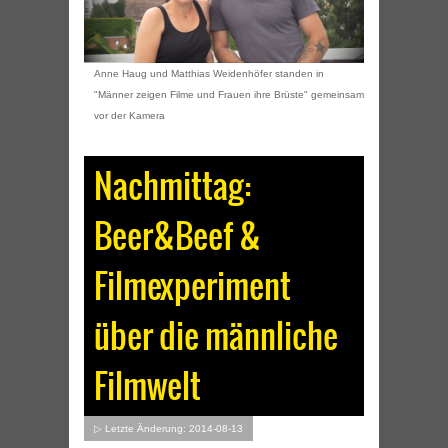
Anne Haug und Matthias Weidenhöfer standen in
"Männer zeigen Filme und Frauen ihre Brüste" gemeinsam
vor der Kamera
Nachmittag:
Beer&Beef &
Filmexperiment
über die männliche
Filmwelt
▷ Letzte Änderung: 2014-08-13