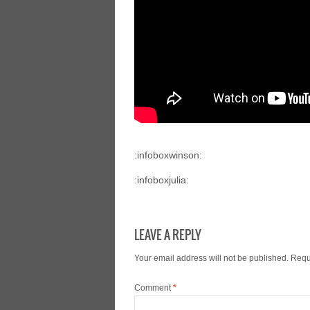
:infoboxwinson:
:infoboxjulia:
LEAVE A REPLY
Your email address will not be published.
Requ
Comment
*