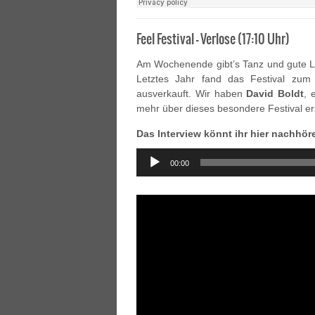
Feel Festival – Verlose (17:10 Uhr)
Am Wochenende gibt’s Tanz und gute 
Letztes Jahr fand das Festival zum 
ausverkauft. Wir haben
David Boldt
, 
mehr über dieses besondere Festival erz
Das Interview könnt ihr hier nachhör
Audio
00:00
Player