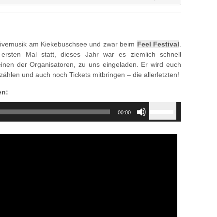
Livemusik am Kiekebuschsee und zwar beim
Feel Festival
.
ersten Mal statt, dieses Jahr war es ziemlich schnell
einen der Organisatoren, zu uns eingeladen. Er wird euch
ählen und auch noch Tickets mitbringen – die allerletzten!
en:
Use
00:00
Up/Down
Arrow
keys
to
increase
or
decrease
volume.