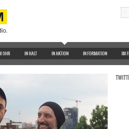
M OHR
IN HALT
IN AKTION
IN FORMATION
IM 
TWITT