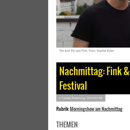
Tim and Fin von Fink, Foto: Sophie Euler
Nachmittag: Fink & 
Festival
▷ Letzte Änderung: 2014-07-08
Rubrik:
Morningshow am Nachmittag
THEMEN