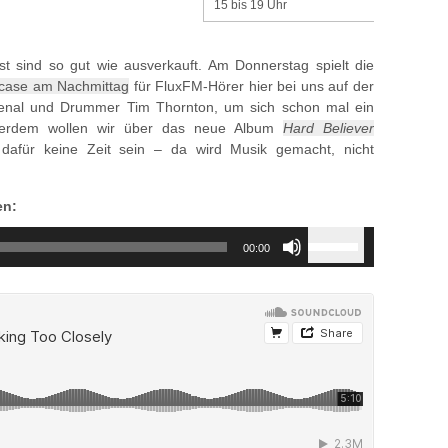
15 bis 19 Uhr
t sind so gut wie ausverkauft. Am Donnerstag spielt die
case am Nachmittag
für FluxFM-Hörer hier bei uns auf der
enal und Drummer Tim Thornton, um sich schon mal ein
ßerdem wollen wir über das neue Album
Hard Believer
dafür keine Zeit sein – da wird Musik gemacht, nicht
en:
Use
00:00
Up/Down
Arrow
keys
to
increase
or
decrease
volume.