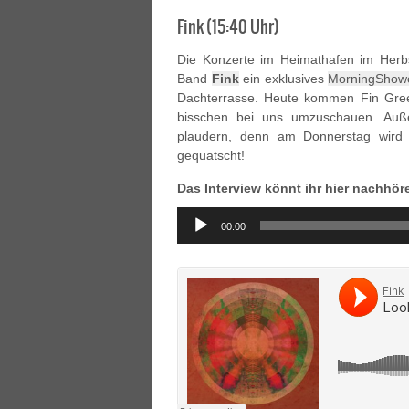
Fink (15:40 Uhr)
Die Konzerte im Heimathafen im Herbs
Band
Fink
ein exklusives
MorningShow
Dachterrasse. Heute kommen Fin Gre
bisschen bei uns umzuschauen. Au
plaudern, denn am Donnerstag wird 
gequatscht!
Das Interview könnt ihr hier nachhör
Audio
00:00
Player