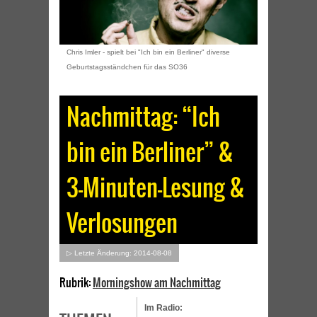
Chris Imler - spielt bei "Ich bin ein Berliner" diverse
Geburtstagsständchen für das SO36
Nachmittag: “Ich
bin ein Berliner” &
3-Minuten-Lesung &
Verlosungen
▷ Letzte Änderung: 2014-08-08
Rubrik:
Morningshow am Nachmittag
Im Radio: