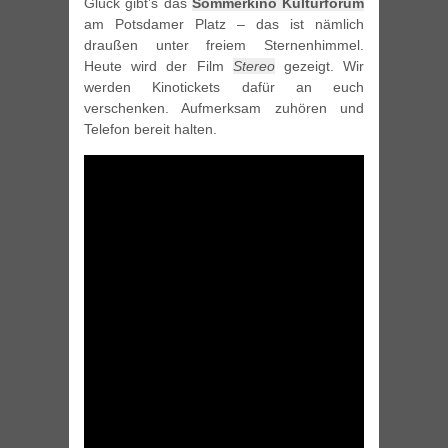
Glück gibt’s das
Sommerkino Kulturforum
am Potsdamer Platz – das ist nämlich
draußen unter freiem Sternenhimmel.
Heute wird der Film
Stereo
gezeigt. Wir
werden Kinotickets dafür an euch
verschenken. Aufmerksam zuhören und
Telefon bereit halten.