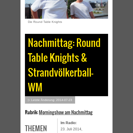
Die Round Table Knights
Nachmittag: Round
Table Knights &
Strandvölkerball-
WM
▷ Letzte Änderung: 2014-07-23
Rubrik:
Morningshow am Nachmittag
Im Radio:
THEMEN
23. Juli 2014,