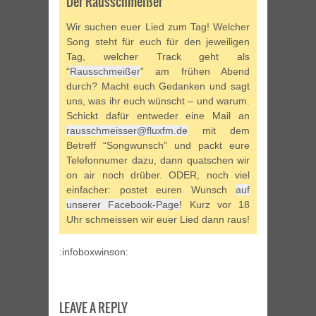
Der Rausschmeißer
Wir suchen euer Lied zum Tag! Welcher
Song steht für euch für den jeweiligen
Tag, welcher Track geht als
“
Rausschmeißer
” am frühen Abend
durch? Macht euch Gedanken und sagt
uns, was ihr euch wünscht – und warum.
Schickt dafür entweder eine Mail an
rausschmeisser@fluxfm.de
mit dem
Betreff “Songwunsch” und packt eure
Telefonnumer dazu, dann quatschen wir
on air noch drüber. ODER, noch viel
einfacher: postet euren Wunsch
auf
unserer Facebook-Page
! Kurz vor 18
Uhr schmeissen wir euer Lied dann raus!
:infoboxwinson:
LEAVE A REPLY