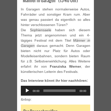
“Männer in Garagen” (15:40 Uhr)
In Garagen stehen normalerweise Autos,
Fahrräder und sonstiger Kram rum. Aber
was genau passiert da eigentlich so alles
hinter verschlossenen Türen?
Die
Sophiensaele
haben sich diesem
Thema jetzt angenommen und ein 4-
tägiges Festival mit dem Titel
Männer in
Garagen
daraus gemacht. Denn Garagen
bieten nicht nur Platz für Autos oder
Modelleisenbahnen, sondern bieten Raum
für z.B. Selbstverwirklichung. Alles Weitere
erfahrt ihr von
Franziska Werner
, der
künstlerischen Leiterin des Festivals.
Das Interview könnt ihr hier nachhören:
Audio
00:00
00:00
Player
&nbsp: