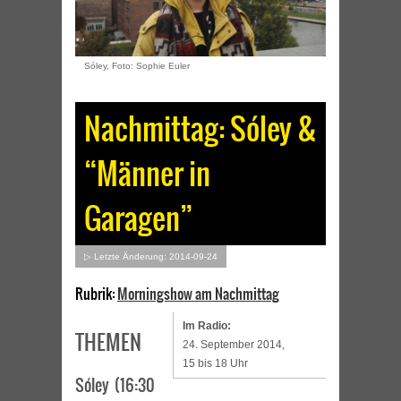
Sóley, Foto: Sophie Euler
Nachmittag: Sóley &
“Männer in
Garagen”
▷ Letzte Änderung: 2014-09-24
Rubrik:
Morningshow am Nachmittag
Im Radio:
THEMEN
24. September 2014,
15 bis 18 Uhr
Sóley (16:30