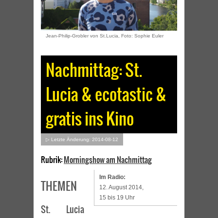
Jean-Philip-Grobler von St.Lucia, Foto: Sophie Euler
Nachmittag: St.
Lucia & ecotastic &
gratis ins Kino
▷ Letzte Änderung: 2014-08-12
Rubrik:
Morningshow am Nachmittag
Im Radio:
THEMEN
12. August 2014,
15 bis 19 Uhr
St. Lucia