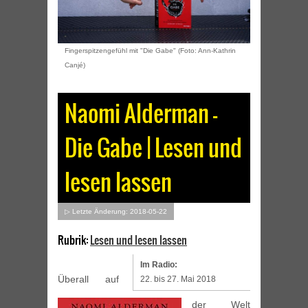
Fingerspitzengefühl mit "Die Gabe" (Foto: Ann-Kathrin
Canjé)
Naomi Alderman –
Die Gabe | Lesen und
lesen lassen
▷ Letzte Änderung: 2018-05-22
Rubrik:
Lesen und lesen lassen
Im Radio:
Überall auf
22. bis 27. Mai 2018
der Welt