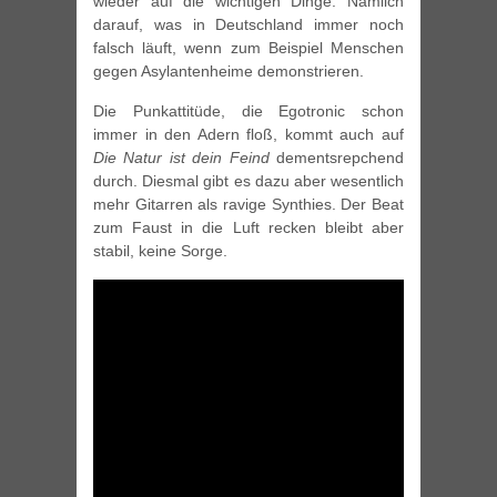
wieder auf die wichtigen Dinge. Nämlich
darauf, was in Deutschland immer noch
falsch läuft, wenn zum Beispiel Menschen
gegen Asylantenheime demonstrieren.
Die Punkattitüde, die Egotronic schon
immer in den Adern floß, kommt auch auf
Die Natur ist dein Feind
dementsrepchend
durch. Diesmal gibt es dazu aber wesentlich
mehr Gitarren als ravige Synthies. Der Beat
zum Faust in die Luft recken bleibt aber
stabil, keine Sorge.