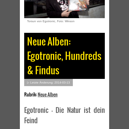
Torsun von Egotronic, Foto: Winson
Neue Alben:
Egotronic, Hundreds
& Findus
▷ Letzte Änderung: 2014-03-13
Rubrik:
Neue Alben
Egotronic – Die Natur ist dein
Feind