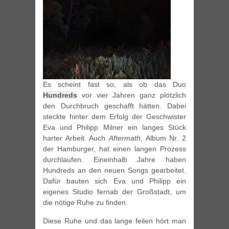
Es scheint fast so, als ob das Duo
Hundreds
vor vier Jahren ganz plötzlich
den Durchbruch geschafft hätten. Dabei
steckte hinter dem Erfolg der Geschwister
Eva und Philipp Milner ein langes Stück
harter Arbeit. Auch
Aftermath
, Album Nr. 2
der Hamburger, hat einen langen Prozess
durchlaufen. Eineinhalb Jahre haben
Hundreds an den neuen Songs gearbeitet.
Dafür bauten sich Eva und Philipp ein
eigenes Studio fernab der Großstadt, um
die nötige Ruhe zu finden.
Diese Ruhe und das lange feilen hört man