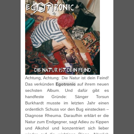
Achtung, Achtung: Die Natur ist dein Feind!
Das verkünden
Egotronic
auf ihrem neuen
sechsten Album. Und dafür gibt es
handfeste Gründe: Sänger Torsun
Burkhardt musste im letzten Jahr einen
ordentlich Schuss vor den Bug einstecken –
Diagnose Rheuma. Daraufhin erklärt er die
Natur zum Endgegner, sagt Adieu zu Kippen
und Alkohol und konzentriert sich lieber