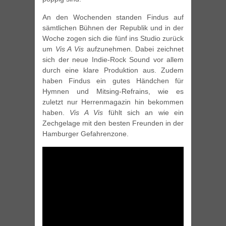
An den Wochenden standen Findus auf
sämtlichen Bühnen der Republik und in der
Woche zogen sich die fünf ins Studio zurück
um
Vis A Vis
aufzunehmen. Dabei zeichnet
sich der neue Indie-Rock Sound vor allem
durch eine klare Produktion aus. Zudem
haben Findus ein gutes Händchen für
Hymnen und Mitsing-Refrains, wie es
zuletzt nur Herrenmagazin hin bekommen
haben.
Vis A Vis
fühlt sich an wie ein
Zechgelage mit den besten Freunden in der
Hamburger Gefahrenzone.