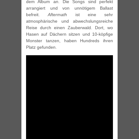
dem Album an. Die Songs sind perfekt
arrangiert und von unnötigem Ballast
befreit.
Aftermath
ist eine sehr
atmosphärische und abwechslungsreiche
Reise durch einen Zauberwald. Dort, wo
Hasen auf Dächern sitzen und 10-köpfige
Monster tanzen, haben Hundreds ihren
Platz gefunden.