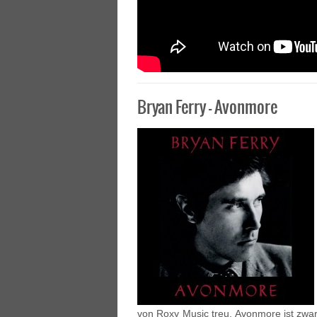
Bryan Ferry – Avonmore
von Roxy Music treu. Avonmore ist zwar