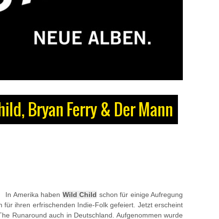
hild, Bryan Ferry & Der Mann
In Amerika haben
Wild Child
schon für einige Aufregung
 für ihren erfrischenden Indie-Folk gefeiert. Jetzt erscheint
bum The Runaround auch in Deutschland. Aufgenommen wurde