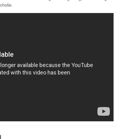
cholie.
n