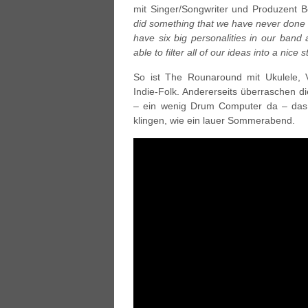
mit Singer/Songwriter und Produzent 
did something that we have never done 
have six big personalities in our band
able to filter all of our ideas into a nice
So ist The Rounaround mit Ukulele, V
Indie-Folk. Andererseits überraschen d
– ein wenig Drum Computer da – das 
klingen, wie ein lauer Sommerabend.