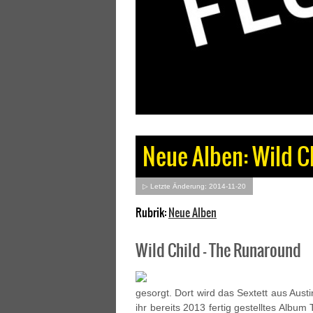
Neue Alben: Wild C
▷ Letzte Änderung: 2014-11-20
Rubrik:
Neue Alben
Wild Child – The Runaround
gesorgt. Dort wird das Sextett aus Austin
ihr bereits 2013 fertig gestelltes Al