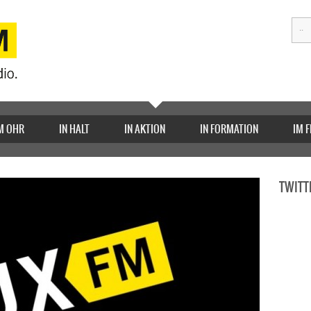
M OHR
IN HALT
IN AKTION
IN FORMATION
IM 
TWITT