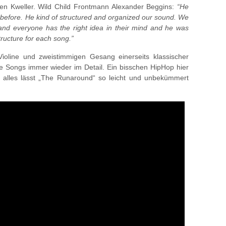
Ben Kweller. Wild Child Frontmann Alexander Beggins:
“He
before. He kind of structured and organized our sound. We
 and everyone has the right idea in their mind and he was
 structure for each song.”
ioline und zweistimmigen Gesang einerseits klassischer
ie Songs immer wieder im Detail. Ein bisschen HipHop hier
alles lässt „The Runaround“ so leicht und unbekümmert