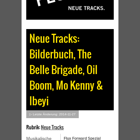
Neue Tracks:
Bilderbuch, The
Belle Brigade, Oil
Boom, Mo Kenny &
Ibeyi
▷ Letzte Änderung: 2014-11-27
Rubrik:
Neue Tracks
Musikalische
Flux Forward Spezial