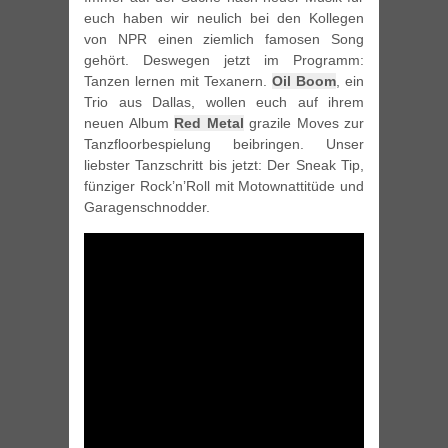
euch haben wir neulich bei den Kollegen
von NPR einen ziemlich famosen Song
gehört. Deswegen jetzt im Programm:
Tanzen lernen mit Texanern.
Oil Boom
, ein
Trio aus Dallas, wollen euch auf ihrem
neuen Album
Red Metal
grazile Moves zur
Tanzfloorbespielung beibringen. Unser
liebster Tanzschritt bis jetzt: Der Sneak Tip,
fünziger Rock’n’Roll mit Motownattitüde und
Garagenschnodder.