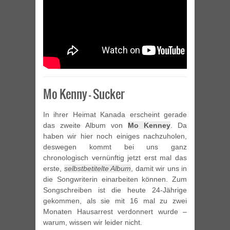
Mo Kenny – Sucker
In ihrer Heimat Kanada erscheint gerade
das zweite Album von
Mo Kenney
. Da
haben wir hier noch einiges nachzuholen,
deswegen kommt bei uns ganz
chronologisch vernünftig jetzt erst mal das
erste,
selbstbetitelte Album
, damit wir uns in
die Songwriterin einarbeiten können. Zum
Songschreiben ist die heute 24-Jährige
gekommen, als sie mit 16 mal zu zwei
Monaten Hausarrest verdonnert wurde –
warum, wissen wir leider nicht.