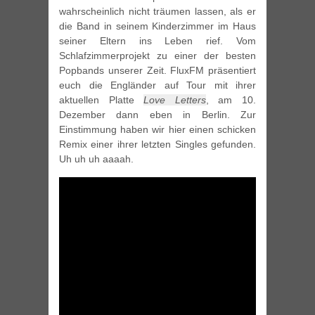
wahrscheinlich nicht träumen lassen, als er
die Band in seinem Kinderzimmer im Haus
seiner Eltern ins Leben rief. Vom
Schlafzimmerprojekt zu einer der besten
Popbands unserer Zeit. FluxFM präsentiert
euch die Engländer auf Tour mit ihrer
aktuellen Platte
Love Letters
, am 10.
Dezember dann eben in Berlin. Zur
Einstimmung haben wir hier einen schicken
Remix einer ihrer letzten Singles gefunden.
Uh uh uh aaaah.