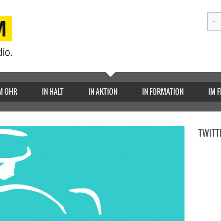
M OHR
IN HALT
IN AKTION
IN FORMATION
IM 
TWITT