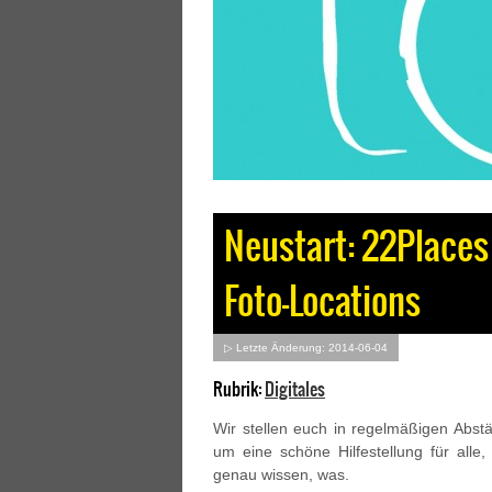
Neustart: 22Places
Foto-Locations
▷ Letzte Änderung: 2014-06-04
Rubrik:
Digitales
Wir stellen euch in regelmäßigen Abst
um eine schöne Hilfestellung für alle
genau wissen, was.