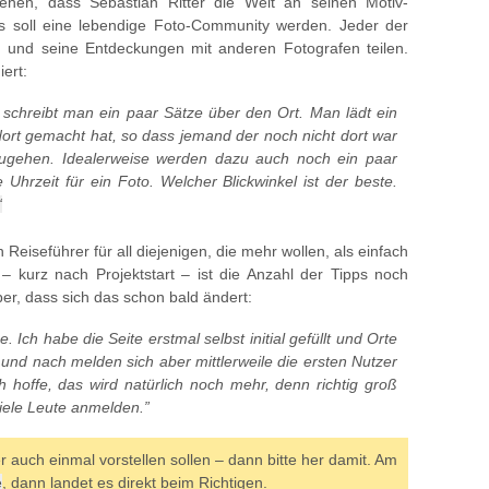
gehen, dass Sebastian Ritter die Welt an seinen Motiv-
es soll eine lebendige Foto-Community werden. Jeder der
 und seine Entdeckungen mit anderen Fotografen teilen.
iert:
schreibt man ein paar Sätze über den Ort. Man lädt ein
dort gemacht hat, so dass jemand der noch nicht dort war
inzugehen. Idealerweise werden dazu auch noch ein paar
Uhrzeit für ein Foto. Welcher Blickwinkel ist der beste.
“
iseführer für all diejenigen, die mehr wollen, als einfach
 – kurz nach Projektstart – ist die Anzahl der Tipps noch
ber, dass sich das schon bald ändert:
e. Ich habe die Seite erstmal selbst initial gefüllt und Orte
und nach melden sich aber mittlerweile die ersten Nutzer
ch hoffe, das wird natürlich noch mehr, denn richtig groß
viele Leute anmelden.”
er auch einmal vorstellen sollen – dann bitte her damit. Am
e
, dann landet es direkt beim Richtigen.