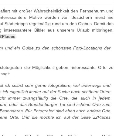
grafiert mit großer Wahrscheinlichkeit den Fernsehturm und
 interessantere Motive werden von Besuchern meist nie
uf Städtetripps regelmäßig rund um den Globus. Damit das
g interessantere Bilder aus unserem Urlaub mitbringen,
2Places
:
form und ein Guide zu den schönsten Foto-Locations der
bsfotografen die Möglichkeit geben, interessante Orte zu
 sagt:
l ich selbst sehr gerne fotografiere, viel unterwegs und
bin ich eigentlich immer auf der Suche nach schönen Orten
icht immer zwangsläufig die Orte, die auch in jedem
turm oder das Brandenburger Tor sind schöne Orte zum
ts Besonderes. Für Fotografen sind eben auch andere Orte
ssene Orte. Und die möchte ich auf der Seite 22Places