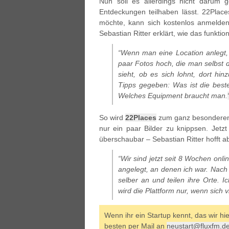
Nun soll es allerdings nicht darum 
Entdeckungen teilhaben lässt. 22Plac
möchte, kann sich kostenlos anmelden
Sebastian Ritter erklärt, wie das funktion
“Wenn man eine Location anlegt, 
paar Fotos hoch, die man selbst 
sieht, ob es sich lohnt, dort h
Tipps gegeben: Was ist die beste 
Welches Equipment braucht man.
So wird
22Places
zum ganz besonderen Re
nur ein paar Bilder zu knippsen. Jetzt
überschaubar – Sebastian Ritter hofft a
“Wir sind jetzt seit 8 Wochen onlin
angelegt, an denen ich war. Nach 
selber an und teilen ihre Orte. I
wird die Plattform nur, wenn sich 
Wenn ihr ein Startup kennt, das wir hi
besten per Mail an
neustart@fluxfm.d