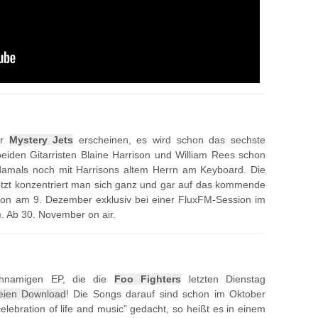
er
Mystery Jets
erscheinen, es wird schon das sechste
eiden Gitarristen Blaine Harrison und William Rees schon
damals noch mit Harrisons altem Herrn am Keyboard. Die
 jetzt konzentriert man sich ganz und gar auf das kommende
hon am 9. Dezember exklusiv bei einer FluxFM-Session im
). Ab 30. November on air.
ichnamigen EP, die die
Foo Fighters
letzten Dienstag
reien Download
! Die Songs darauf sind schon im Oktober
elebration of life and music” gedacht, so heißt es in einem