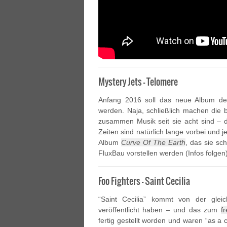
Mystery Jets – Telomere
Anfang 2016 soll das neue Album d
werden. Naja, schließlich machen die b
zusammen Musik seit sie acht sind – 
Zeiten sind natürlich lange vorbei und
Album
Curve Of The Earth
, das sie sc
FluxBau vorstellen werden (Infos folgen
Foo Fighters – Saint Cecilia
“Saint Cecilia” kommt von der gle
veröffentlicht haben – und das zum
f
fertig gestellt worden und waren “as a c