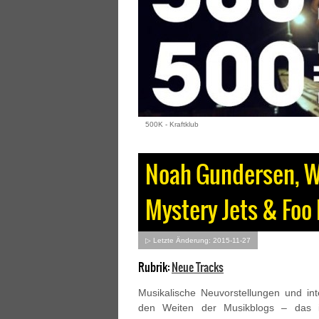
500K - Kraftklub
Noah Gundersen, We
Mystery Jets & Foo 
▷ Letzte Änderung: 2015-11-27
Rubrik:
Neue Tracks
Musikalische Neuvorstellungen und in
den Weiten der Musikblogs – das 