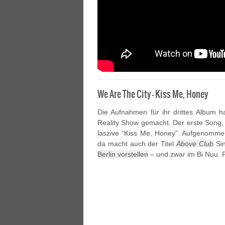
We Are The City – Kiss Me, Honey
Die Aufnahmen für ihr drittes Album 
Reality Show gemacht. Der erste Song, de
laszive “Kiss Me, Honey”. Aufgenommen
da macht auch der Titel
Above Club
Si
Berlin vorstellen
– und zwar im Bi Nuu. P