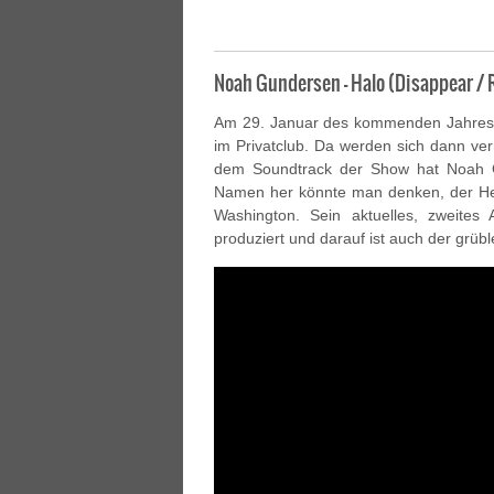
Noah Gundersen – Halo (Disappear /
Am 29. Januar des kommenden Jahres 
im Privatclub. Da werden sich dann ve
dem Soundtrack der Show hat Noah G
Namen her könnte man denken, der He
Washington. Sein aktuelles, zweite
produziert und darauf ist auch der grüb