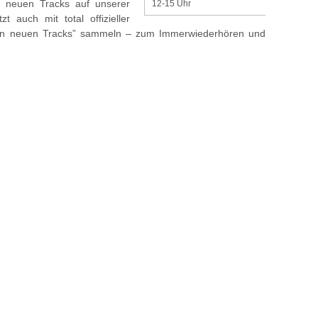
n neuen Tracks auf unserer
12-15 Uhr
 auch mit total offizieller
tzten neuen Tracks” sammeln – zum Immerwiederhören und