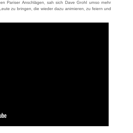
 den Pariser Anschlägen, sah sich Dave Grohl umso mehr
Leute zu bringen, die wieder dazu animieren, zu feiern und