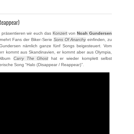
 Reappear)
präsentieren wir euch das
Konzert
von
Noah Gundersen
rmehrt Fans der Biker-Serie
Sons Of Anarchy
einfinden, zu
undersen nämlich ganze fünf Songs beigesteuert. Vom
rr kommt aus Skandinavien, er kommt aber aus Olympia,
s Album
Carry The Ghost
hat er wieder komplett selbst
lerische Song “Halo (Disappear / Reappear)”.