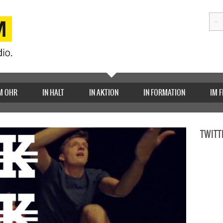
M OHR
IN HALT
IN AKTION
IN FORMATION
IM 
TWITT