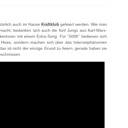
türlich auch im Hause
Kraftklub
gefeiert werden. Wie man
macht, bedanken sich auch die fünf Jungs aus Karl-Marx-
ikerinnen mit einem Extra-Song. Für “500K” bedienen sich
he Hives, sondern machen sich über das Internetphänomen
as ist nicht der einzige Grund zu feiern, gerade haben sie
eschmissen.