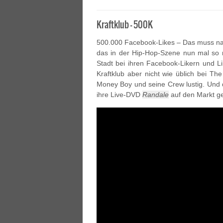
Kraftklub – 500K
500.000 Facebook-Likes – Das muss na
das in der Hip-Hop-Szene nun mal so 
Stadt bei ihren Facebook-Likern und L
Kraftklub aber nicht wie üblich bei T
Money Boy und seine Crew lustig. Und d
ihre Live-DVD
Randale
auf den Markt g