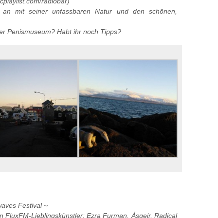
playlist.com/radiobar)
g an mit seiner unfassbaren Natur und den schönen,
 oder Penismuseum? Habt ihr noch Tipps?
waves Festival ~
n FluxFM-Lieblingskünstler: Ezra Furman, Ásgeir, Radical