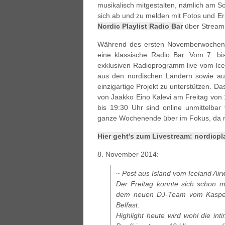
musikalisch mitgestalten, nämlich am So
sich ab und zu melden mit Fotos und E
Nordic Playlist Radio Bar
über Stream 
Während des ersten Novemberwochene
eine klassische Radio Bar. Vom 7. bi
exklusiven Radioprogramm live vom Ice
aus den nordischen Ländern sowie 
einzigartige Projekt zu unterstützen. Da
von Jaakko Eino Kalevi am Freitag von
bis 19:30 Uhr sind online unmittelbar 
ganze Wochenende über im Fokus, da mu
Hier geht’s zum Livestream: nordicpl
8. November 2014:
~ Post aus Island vom Iceland Air
Der Freitag konnte sich schon m
dem neuen DJ-Team vom Kasper
Belfast .
Highlight heute wird wohl die int