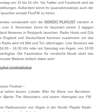
nntag von 15 bis 16 Uhr. Via Twitter und Facebook wird sie
rzählungen. Außerdem könnt ihr (ausnahmsweise) auch der
lauschen anstatt FluxFM zu hören.
ndes verwandelt sich die
NORDIC PLAYLIST
nämlich in
s zum 9. November könnt ihr fasziniert einem 3 tägigen
land Airwaves in Reykjavík lauschen. Radio Hosts und DJs
aus England und Deutschland kommen zusammen um das
s Radio wird mit Bild und Ton übertragen. Live Sessions wie
 16:00 – 16:30 Uhr oder am Samstag von Ásgeir, von 19:00
verfügbar. Die Faszination für nordische Musik steht das
sste Melanie einfach dabei sein!
aylist.com/radiobar
waves Festival ~
al sehen lassen: Lokaler 80er No Wave von Berndsen ,
 Bjørke The Mansisters und einem Heimspiel von FM
ime Radiosession von Ásgeir in der Nordic Playlist Radio