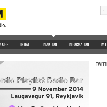
M OHR
IN HALT
IN AKTION
IN FORMATION
IM 
TWITT