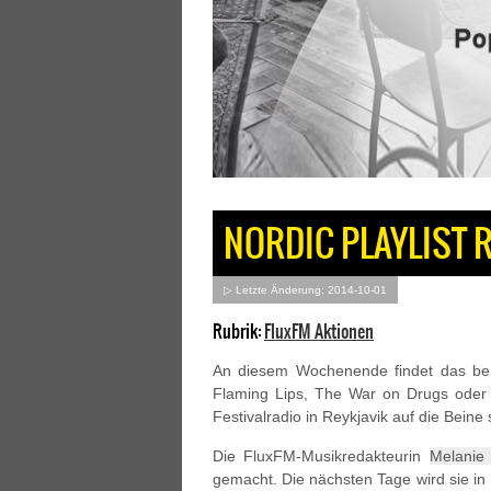
NORDIC PLAYLIST R
▷ Letzte Änderung: 2014-10-01
Rubrik:
FluxFM Aktionen
An diesem Wochenende findet das ber
Flaming Lips, The War on Drugs oder 
Festivalradio in Reykjavik auf die Beine
Die FluxFM-Musikredakteurin
Melanie 
gemacht. Die nächsten Tage wird sie in