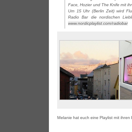
Face, Hozier und The Knife mit ih
Um 15 Uhr (Berlin Zeit) wird Flu
Radio Bar die nordischen Liebl
www.nordicplaylist.com/radiobar
Melanie hat euch eine Playlist mit ihr