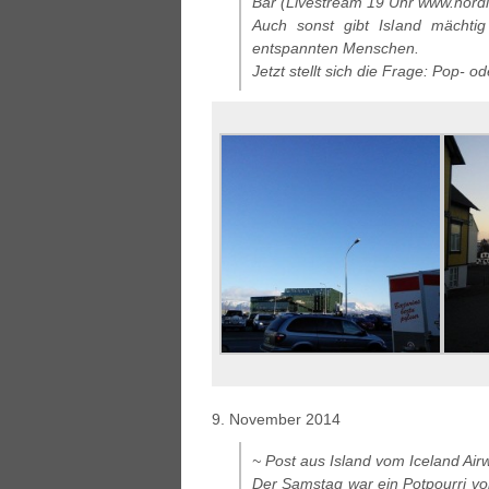
Bar (Livestream 19 Uhr www.nordic
Auch sonst gibt Island mächti
entspannten Menschen.
Jetzt stellt sich die Frage: Pop-
9. November 2014
~ Post aus Island vom Iceland Air
Der Samstag war ein Potpourri vo