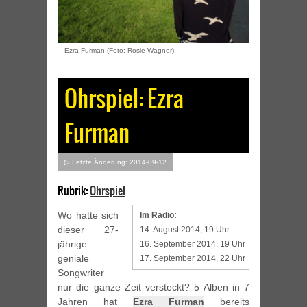
Ezra Furman (Foto: Rosie Wagner)
Ohrspiel: Ezra
Furman
▷ Letzte Änderung: 2014-09-12
Rubrik:
Ohrspiel
Wo hatte sich
Im Radio:
dieser 27-
14. August 2014, 19 Uhr
jährige
16. September 2014, 19 Uhr
geniale
17. September 2014, 22 Uhr
Songwriter
nur die ganze Zeit versteckt? 5 Alben in 7
Jahren hat
Ezra Furman
bereits